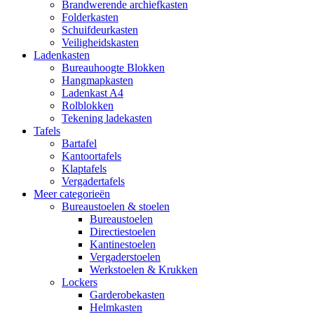
Brandwerende archiefkasten
Folderkasten
Schuifdeurkasten
Veiligheidskasten
Ladenkasten
Bureauhoogte Blokken
Hangmapkasten
Ladenkast A4
Rolblokken
Tekening ladekasten
Tafels
Bartafel
Kantoortafels
Klaptafels
Vergadertafels
Meer categorieën
Bureaustoelen & stoelen
Bureaustoelen
Directiestoelen
Kantinestoelen
Vergaderstoelen
Werkstoelen & Krukken
Lockers
Garderobekasten
Helmkasten