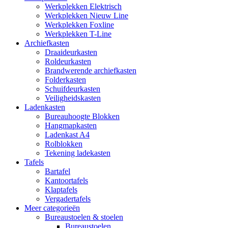
Werkplekken Elektrisch
Werkplekken Nieuw Line
Werkplekken Foxline
Werkplekken T-Line
Archiefkasten
Draaideurkasten
Roldeurkasten
Brandwerende archiefkasten
Folderkasten
Schuifdeurkasten
Veiligheidskasten
Ladenkasten
Bureauhoogte Blokken
Hangmapkasten
Ladenkast A4
Rolblokken
Tekening ladekasten
Tafels
Bartafel
Kantoortafels
Klaptafels
Vergadertafels
Meer categorieën
Bureaustoelen & stoelen
Bureaustoelen