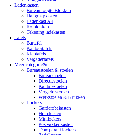
Ladenkasten
Bureauhoogte Blokken
Hangmapkasten
Ladenkast A4
Rolblokken
Tekening ladekasten
Tafels
Bartafel
Kantoortafels
Klaptafels
Vergadertafels
Meer categorieën
Bureaustoelen & stoelen
Bureaustoelen
Directiestoelen
Kantinestoelen
Vergaderstoelen
Werkstoelen & Krukken
Lockers
Garderobekasten
Helmkasten
Minilockers
Postvakkenkasten
Transparant lockers