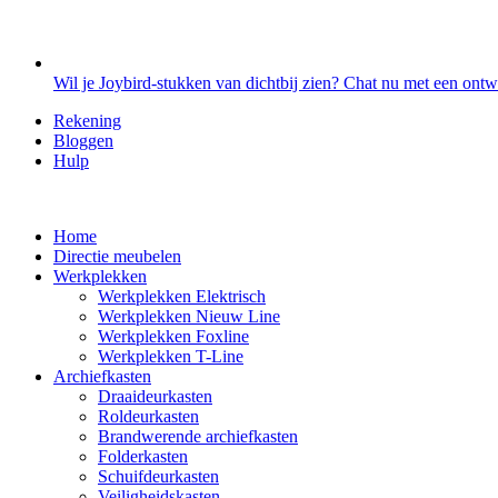
Wil je Joybird-stukken van dichtbij zien? Chat nu met een ont
Rekening
Bloggen
Hulp
Home
Directie meubelen
Werkplekken
Werkplekken Elektrisch
Werkplekken Nieuw Line
Werkplekken Foxline
Werkplekken T-Line
Archiefkasten
Draaideurkasten
Roldeurkasten
Brandwerende archiefkasten
Folderkasten
Schuifdeurkasten
Veiligheidskasten