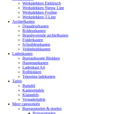
Werkplekken Elektrisch
Werkplekken Nieuw Line
Werkplekken Foxline
Werkplekken T-Line
Archiefkasten
Draaideurkasten
Roldeurkasten
Brandwerende archiefkasten
Folderkasten
Schuifdeurkasten
Veiligheidskasten
Ladenkasten
Bureauhoogte Blokken
Hangmapkasten
Ladenkast A4
Rolblokken
Tekening ladekasten
Tafels
Bartafel
Kantoortafels
Klaptafels
Vergadertafels
Meer categorieën
Bureaustoelen & stoelen
Bureaustoelen